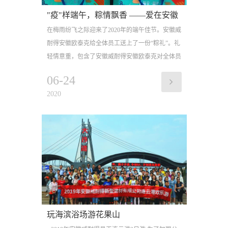
"疫"样端午，粽情飘香 ——爱在安徽
在梅雨纷飞之际迎来了2020年的端午佳节。安徽威
威耐得&安徽欧泰克
耐得安徽欧泰克给全体员工送上了一份“粽礼”。礼
轻情意重，包含了安徽威耐得安徽欧泰克对全体员
06-24
2020
玩海滨浴场游花果山