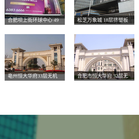
合肥坝上街环球中心 49
松芝万象城 18层挤塑板
层岩棉板薄抹灰系统
薄抹灰系统（涂料饰
（涂料、干挂饰面）、
面）
无机玻化微珠薄抹灰系
统（涂料饰面）
亳州恒大华府33层无机
合肥市恒大华府 32层无
玻化微珠薄抹灰系统
机玻化微珠薄抹灰系统
（涂料饰面）