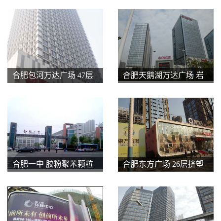
合肥包河万达广场 47层
合肥天鹅湖万达广场 岩
岩棉板薄抹灰系统（涂
棉板薄抹灰系统（涂料
料饰面）
饰面）、无机玻化微珠
薄抹灰系统（涂料饰
面）
合肥一中 胶粉聚苯颗粒
合肥东方广场 26层挤塑
面砖/涂料饰面
板薄抹灰系统（涂料饰
面）