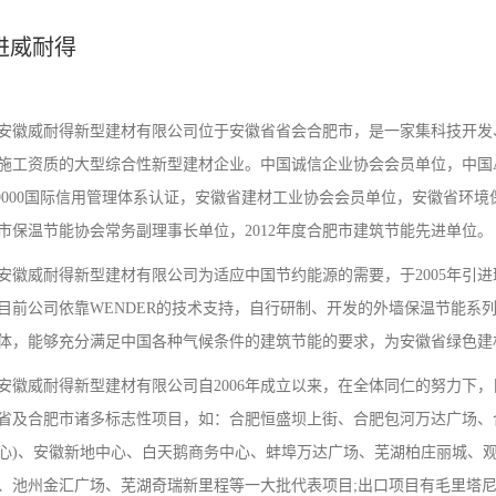
进威耐得
安徽威耐得新型建材有限公司位于安徽省省会合肥市，是一家集科技开发
施工资质的大型综合性新型建材企业。中国诚信企业协会会员单位，中国AAA级
5:9000国际信用管理体系认证，安徽省建材工业协会会员单位，安徽省
市保温节能协会常务副理事长单位，2012年度合肥市建筑节能先进单位。
安徽威耐得新型建材有限公司为适应中国节约能源的需要，于2005年引进
目前公司依靠WENDER的技术支持，自行研制、开发的外墙保温节能系
体，能够充分满足中国各种气候条件的建筑节能的要求，为安徽省绿色建
安徽威耐得新型建材有限公司自2006年成立以来，在全体同仁的努力下
省及合肥市诸多标志性项目，如：合肥恒盛坝上街、合肥包河万达广场、
心)、安徽新地中心、白天鹅商务中心、蚌埠万达广场、芜湖柏庄丽城、
、池州金汇广场、芜湖奇瑞新里程等一大批代表项目;出口项目有毛里塔