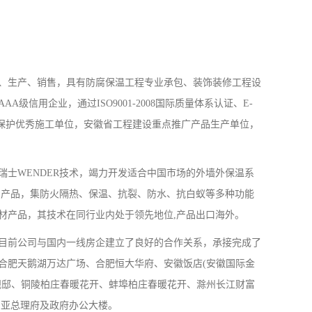
、生产、销售，具有防腐保温工程专业承包、装饰装修工程设
信用企业，通过ISO9001-2008国际质量体系认证、E-
环境保护优秀施工单位，安徽省工程建设重点推广产品生产单位，
瑞士WENDER技术，竭力开发适合中国市场的外墙外保温系
列产品，集防火隔热、保温、抗裂、防水、抗白蚁等多种功能
材产品，其技术在同行业内处于领先地位,产品出口海外。
，目前公司与国内一线房企建立了良好的合作关系，承接完成了
合肥天鹅湖万达广场、合肥恒大华府、安徽饭店(安徽国际金
观邸、铜陵柏庄春暖花开、蚌埠柏庄春暖花开、滁州长江财富
尼亚总理府及政府办公大楼。